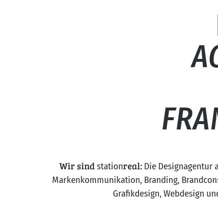
A
FRA
Wir sind
real:
station
Die Designagentur a
Markenkommunikation, Branding, Brandcons
Grafikdesign, Webdesign un